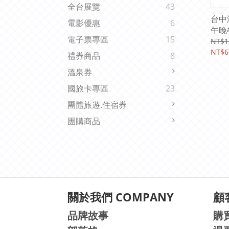
全台展覽
43
台中
電影優惠
6
午晚
電子票專區
15
服務
NT$1
NT$6
禮券商品
8
溫泉券
國旅卡專區
23
團體旅遊.住宿券
團購商品
關於我們 COMPANY
顧客
品牌故事
購