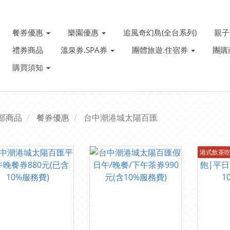
餐券優惠
樂園優惠
追風奇幻島(全台系列)
親
禮券商品
溫泉券.SPA券
團體旅遊.住宿券
團購
購買須知
部商品
餐券優惠
台中潮港城太陽百匯
港式飲茶