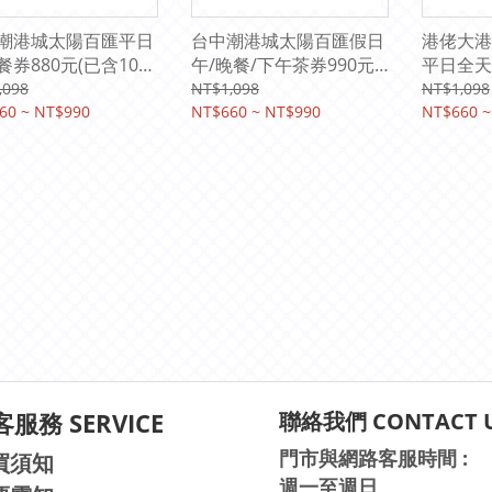
潮港城太陽百匯平日
台中潮港城太陽百匯假日
港佬大港
餐券880元(已含10%
午/晚餐/下午茶券990元
平日全天券
費)
(含10%服務費)
服務費)
,098
NT$1,098
NT$1,098
60 ~ NT$990
NT$660 ~ NT$990
NT$660 ~
服務 SERVICE
聯絡我們 CONTACT 
門市與網路客服時間 :
買須知
週一至週日