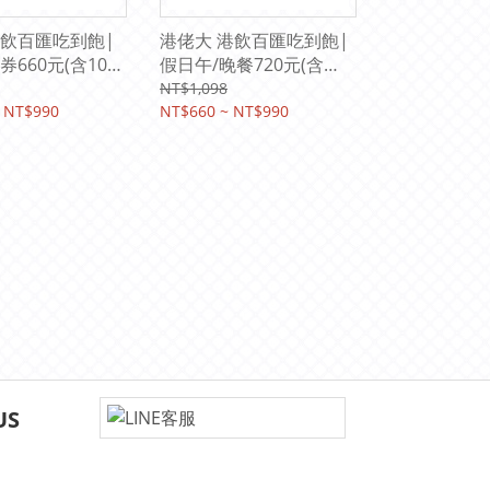
飲百匯吃到飽|
港佬大 港飲百匯吃到飽|
660元(含10%
假日午/晚餐720元(含
10%服務費)
NT$1,098
 NT$990
NT$660 ~ NT$990
US