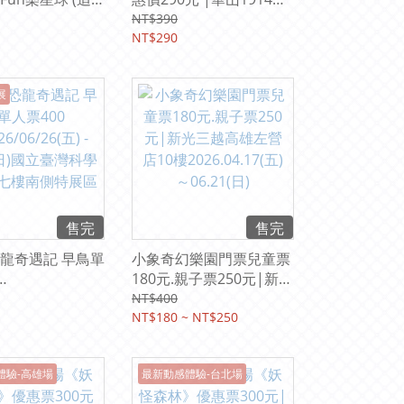
集團) (平假日均
化創意產業園區 西4館、
NT$390
 【期限
西5-1 & 西5-2館
NT$290
31】
2026/07/04(六)-2026/09
/28(一)
展
售完
售完
奇遇記 早鳥單
小象奇幻樂園門票兒童票
180元.親子票250元|新光
06/26(五) -
三越高雄左營店10樓
NT$400
(日)國立臺灣科學教
2026.04.17(五)～
NT$180 ~ NT$250
樓南側特展區
06.21(日)
體驗-高雄場
最新動感體驗-台北場