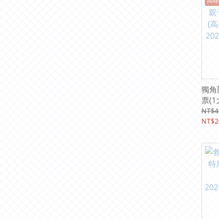
高雄
獨角
票(1
光三越
NT$4
- 20
NT$2