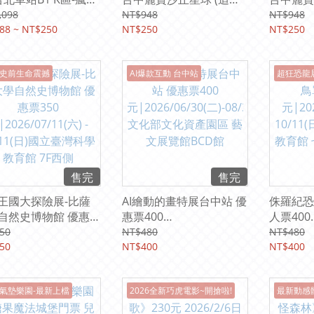
團/嘉義豪華影城-酷
奇幻島集團) (平假日均可
風奇幻島
,098
NT$948
NT$948
區(台中SOGO/台中
88 ~ NT$250
使用) 【期限2027/9/30】
NT$250
可使用)
NT$250
/台中麗寶/汐止/台
2027/5/
林口/板橋/桃園/中壢/
史前生命震撼
AI爆款互動 台中站
超狂恐龍
/苗栗/嘉義/台南/高
屏東/花蓮)(平假日均
用)
售完
售完
王國大探險展-比薩
AI繪動的畫特展台中站 優
侏羅紀恐龍
自然史博物館 優惠票
惠票400
人票400
|2026/07/11(六) -
元|2026/06/30(二)-08/3
元|2026/
50
NT$480
NT$480
11(日)國立臺灣科學教
50
0(日) 文化部文化資產園
NT$400
10/11
NT$400
 7F西側
區 藝文展覽館BCD館
育館 七
氣墊樂園-最新上檔
2026全新巧虎電影~開搶啦!
最新動感