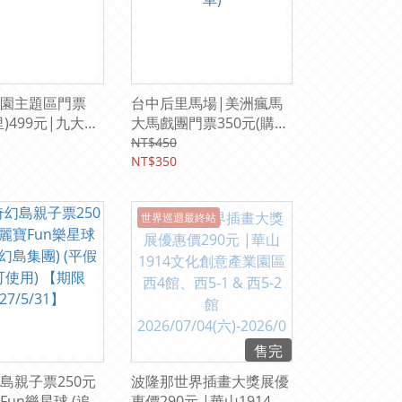
園主題區門票
台中后里馬場|美洲瘋馬
)499元|九大主
大馬戲團門票350元(購票
三館
加贈后豐鐵馬道腳踏車)
NT$450
NT$350
世界巡迴最終站
售完
島親子票250元
波隆那世界插畫大獎展優
un樂星球 (追
惠價290元 |華山1914文