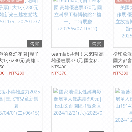
場來啦!!開搶中
最新展覽
售完
售完
獸的奇幻花園|親子
teamlab共創！未來園 高
從印象派
大1小)280元(高雄新
雄優惠票370元 國立科學
國大都會
左營站) 2025/11/5
工藝博物館２樓一、二特
惠票38
50
NT$490
NT$500
25/12/7
00 ~ NT$280
展廳(2025/6/07-10/12)
NT$370
物院 第
NT$380
廳2025/6