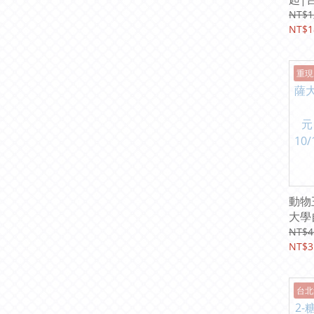
馬戲
NT$1
玩特
NT$1
金典
北/
重現
竹北
雄/
可使
動物
大學
350元
NT$4
10/
NT$3
育館
台北