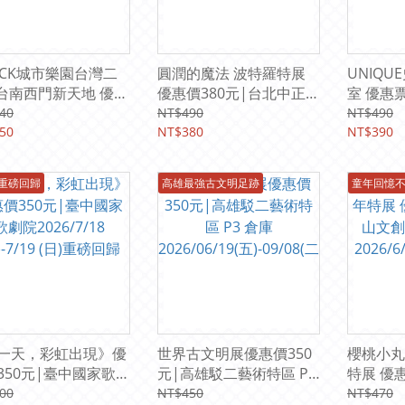
UCK城市樂園台灣二
圓潤的魔法 波特羅特展
UNIQ
台南西門新天地 優惠
優惠價380元|台北中正紀
室 優惠票
0元 (即日起 ～
念堂1展廳
元) 國
40
NT$490
NT$490
6/9/13台南新光三越
50
2026/6/19(五)-10/11(日)
NT$380
樓2026/6
NT$390
新天地)
6重磅回歸
高雄最強古文明足跡
童年回憶不
一天，彩虹出現》優
世界古文明展優惠價350
櫻桃小丸
350元|臺中國家歌劇
元|高雄駁二藝術特區 P3
特展 優
6/7/18 (六)-7/19
倉庫
文創園區
00
NT$450
NT$470