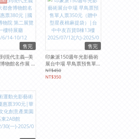
活動
售完
售完
到現代主義─美
印象派150週年光影藝術
博物館名作展 優
展台中場 早鳥票預售單人
0元 |國立故宮博
票350元（贈中型星夜棉
NT$450
二展覽館一樓特展
麻提袋）|台中中友百貨B
NT$350
/14-10/12
棟13樓
2025/07/12(六)-2025/09
/06(六)