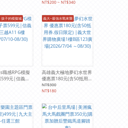
18(四)-9/28(一)
臺北市立兒童新樂園)
NT$200 ~ NT$340
 孩子的模擬城
義大~最強水戰來襲
oss職感RPG模擬
高雄義大極地夢幻水世界
票599元|信義新
優惠票180元(含50抵用
1 6樓
券.假日限定) |義大世界
NT$300
/10-08/30)
購物廣場1樓B區123廣場
NT$180
(2026/7/04 ～08/30)