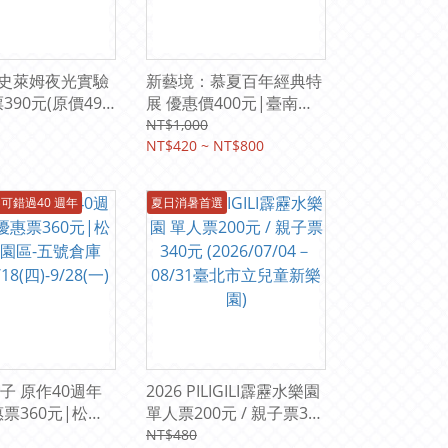
UE史萊姆夜光實驗
新藝境：慕夏百年經典特
390元(原價490
展 優惠價400元|臺南國
立臺灣科學教育館7
家美術館二樓 E-I 展廳
NT$1,000
/11-8/30
2026/6/26(五)-09/30(三)
NT$420 ~ NT$800
可錯過40 週年
夏日消暑首選
子 原作40週年
2026 PILIGILI霹靂水樂園
惠票360元|松山
單人票200元 / 親子票340
-五號倉庫
元 (2026/07/04－08/31
NT$480