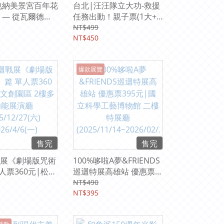
也納美景宮百年花
台北|汪汪隊立大功-救援
 — 從瓦爾德米
任務出動！親子票(1大+1
姆 優惠票380
小)門票450元
NT$499
《國立歷史博物
2025/12/26-2026/03/01
NT$450
展廳及二樓展廳
(松山文創園區-4號倉庫)
/5 (五)–
爆款展覽
22(日)
售完
售完
展《劇場版咒術
100%哆啦A夢&FRIENDS
人票360元|松山
巡迴特展高雄站 優惠票
 2樓多功能展演
395元|國立科學工藝博物
NT$490
12/27(六)
館 二樓特展廳
NT$395
/6(一)
(2025/11/14~2026/02/2
2)