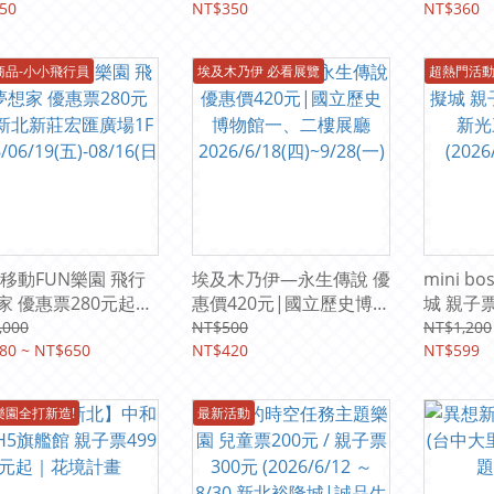
)重磅回歸
50
2026/06/19(五)-09/08(二
NT$350
2026/6/
NT$360
)
商品-小小飛行員
埃及木乃伊 必看展覽
超熱門活動
6移動FUN樂園 飛行
埃及木乃伊—永生傳說 優
mini b
家 優惠票280元起|
惠價420元|國立歷史博物
城 親子
新莊宏匯廣場1F
館一、二樓展廳
光三越A1
,000
NT$500
NT$1,200
/06/19(五)-08/16(日
80 ~ NT$650
2026/6/18(四)~9/28(一)
NT$420
(2026/07
NT$599
樂園全打新造!
最新活動