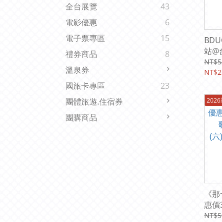
全台展覽
43
電影優惠
6
電子票專區
15
BD
站@
禮券商品
8
票25
NT$5
溫泉券
202
NT$2
西門
國旅卡專區
23
202
團體旅遊.住宿券
團購商品
《那
惠價
院202
NT$5