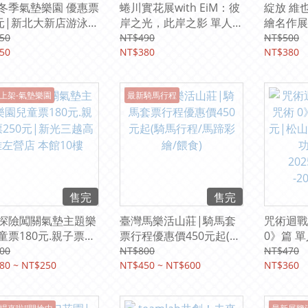
冬季氣墊樂園 優惠票
蜷川實花展with EiM：彼
綻放 維
0元|新北大新店游泳池
岸之光，此岸之影 單人票
繪名作展
/01/03-04/06
380元|華山1914文創園
勒到克林
50
NT$490
NT$500
50
區 東2C、D棟
NT$380
元|台北
NT$380
2026/1/17(六)-
館》一樓
2026/4/19(日)
2025/12
上架-氣墊樂園
最新騎馬行程
2026/3/
售完
售完
探險闖關氣墊主題樂
臺灣馬樂活山莊|騎馬套
咒術迴戰
童票180元.親子票
票行程優惠價450元起(騎
0》篇 單
0元|新光三越高雄左營
馬行程/馬蹄彩繪/餵食)
文創園區
00
NT$800
NT$470
本館10樓
80 ~ NT$250
NT$450 ~ NT$600
廳 2025/
NT$360
-2026/4