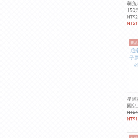
萌兔
15
2026
NT$2
NT$1
新品
星際
園兒
25
NT$4
店 
NT$1