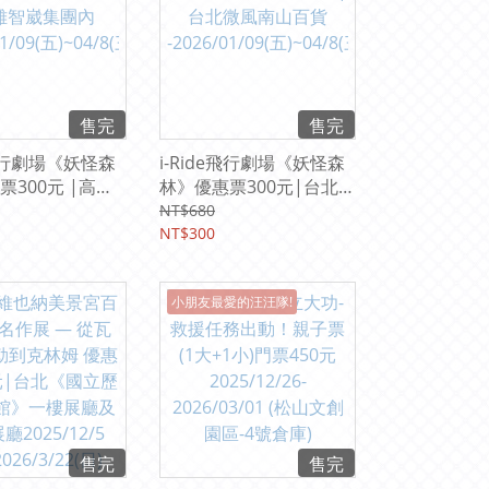
售完
售完
e飛行劇場《妖怪森
i-Ride飛行劇場《妖怪森
票300元 |高雄
林》優惠票300元|台北微
內
風南山百貨
NT$680
1/09(五)~04/8(三
-2026/01/09(五)~04/8(三
NT$300
)
小朋友最愛的汪汪隊!
售完
售完