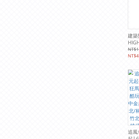
建築
HIG
元起
NT$1
NT$4
追風
起|