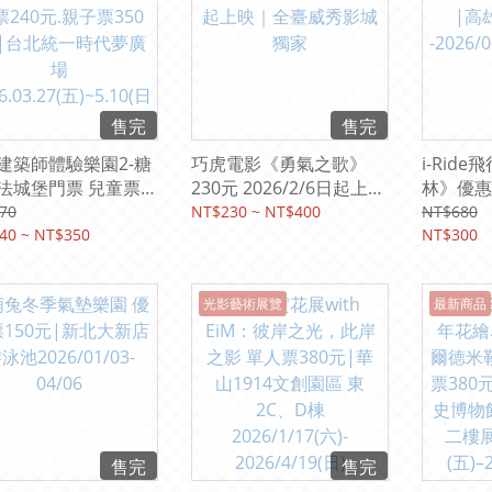
售完
售完
建築師體驗樂園2-糖
巧虎電影《勇氣之歌》
i-Rid
法城堡門票 兒童票
230元 2026/2/6日起上映
林》優惠
元.親子票350元 |台
｜全臺威秀影城獨家
智崴集團
70
NT$230 ~ NT$400
NT$680
一時代夢廣場
40 ~ NT$350
-2026/0
NT$300
.03.27(五)~5.10(日)
)
光影藝術展覽
最新商品
售完
售完