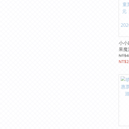
小小
果魔
240
NT$4
北統
NT$2
2026