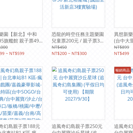
樂園【新北】中和
恐龍的時空任務主題樂園
異想新樂
H5旗艦館 親子票499
兒童票200元 / 親子票300
(台中大里
｜花境計畫
元 (2026/6/12 ～ 8/30 新
題-任選
,000
NT$450
NT$899
99 ~ NT$599
北裕隆城|誠品生活新店3
NT$200 ~ NT$300
NT$499
樓實驗場)
暢銷商品
奇幻島親子票188元
追風奇幻島親子票250元
追風奇幻
台北車站B1 K區-瘋狂
台中麗寶沙丘星球 (追風
台中麗寶F