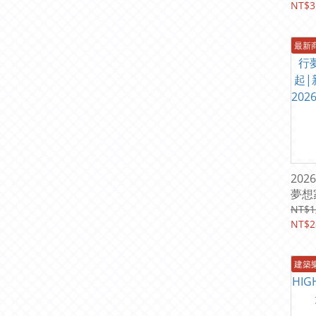
(日
NT$3
最新
202
夢想
新北
NT$1
2026
NT$2
)
建築