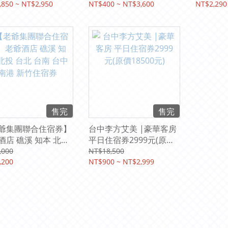
北 林口 桃園 中壢 高
,850 ~ NT$2,950
NT$400 ~ NT$3,600
NT$2,290
花蓮 淡水漁人碼頭 福
墾丁 福容徠旅
售完
售完
爺集團聯合住宿券】
台中李方艾美 |豪華客房
酒店 礁溪 知本 北投
平日住宿券2999元(原價
 台南 台中 南港 新竹
18500元)
,000
NT$18,500
券
,200
NT$900 ~ NT$2,999