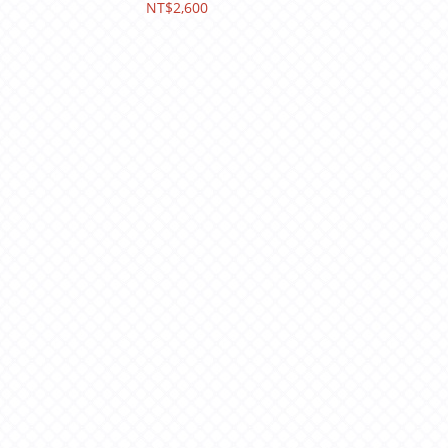
淘漫旅/凱旋酒店/阿樹國
NT$2,600
際旅店