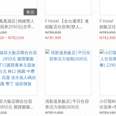
售完
鳳凰酒店|精緻雙人
F Hotel 【全台通用】連
F Hot
住宿券2550元(含早午
鎖飯店住宿券(雙人
鎖飯店住
★贈星際樂園門票
房)1999元 (無使用期限)
限)(四人
,260
NT$5,830
NT$9,350
20 ~ NT$2,550
NT$1,999
NT$2,999
容大飯店聯合住宿
清新溫泉飯店|平日住宿
小叮噹科
2850元 麗寶樂園
券活力假期2600元
住宿券+
1T12麗寶賽車主題旅
2290元
,250
NT$11,000
NT$3,180