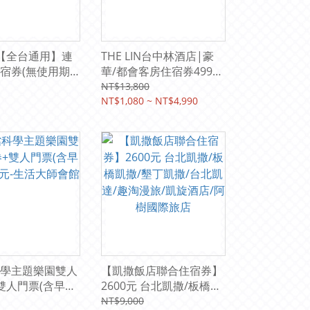
el 【全台通用】連
THE LIN台中林酒店|豪
宿券(無使用期
華/都會客房住宿券4990
房)2999元
元(含二客早餐)
NT$13,800
NT$1,080 ~ NT$4,990
學主題樂園雙人
【凱撒飯店聯合住宿券】
雙人門票(含早餐)
2600元 台北凱撒/板橋凱
-生活大師會館
撒/墾丁凱撒/台北凱達/趣
NT$9,000