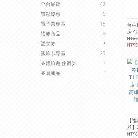
全台展覽
42
電影優惠
6
電子票專區
15
台中
房 
禮券商品
8
餐)
NT$7
溫泉券
NT$5
國旅卡專區
25
團體旅遊.住宿券
團購商品
【福
券】
T1
NT$8