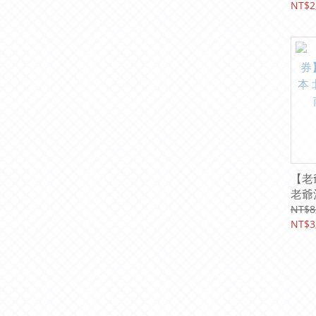
店 台
NT$2
雄 
隆 
【老
老爺
台北
NT$8
住宿
NT$3