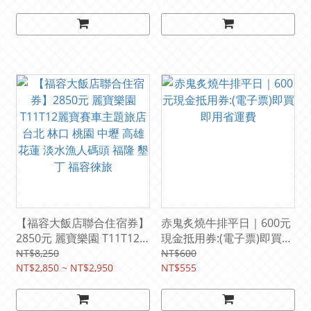
【福容大飯店聯合住宿券】
赤鬼炙燒牛排平日｜600元
2850元 麗寶樂園 T11T12
現金抵用券:(電子票)即買即
麗寶賽車主題旅店 台北 林
用省運費
NT$8,250
NT$600
口 桃園 中壢 高雄 花蓮 淡
NT$2,850 ~ NT$2,950
NT$555
水漁人碼頭 福隆 墾丁 福容
徠旅