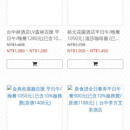
台中林酒店LV森林百匯 平
裕元花園酒店平日午/晚餐
日午/晚餐1280元(已含10%
1050元|溫莎咖啡廳 (已含
服務費)原價1408元
10%服務費/原價1,298元)
NT$1,408
NT$1,738
NT$1,080 ~ NT$1,280
NT$1,050 ~ NT$1,450