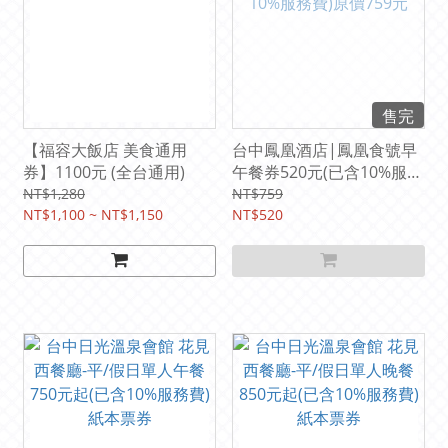
售完
【福容大飯店 美食通用
台中鳳凰酒店|鳳凰食號早
券】1100元 (全台通用)
午餐券520元(已含10%服務
費)原價759元
NT$1,280
NT$759
NT$1,100 ~ NT$1,150
NT$520