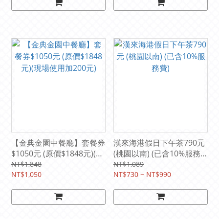
【金典金園中餐廳】套餐券
漢來海港假日下午茶790元
$1050元 (原價$1848元)(現
(桃園以南) (已含10%服務
場使用加200元)
費)
NT$1,848
NT$1,089
NT$1,050
NT$730 ~ NT$990