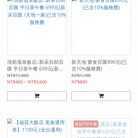
清新溫泉飯店::新采自助百
新天地 樂食百匯890元(已
匯 平日茶午餐 699元(新采
含10%服務費)
百匯 /天地一家)已含10%服
NT$11,000
NT$1,188
務費
NT$400 ~ NT$3,600
NT$890
最熱門早午餐