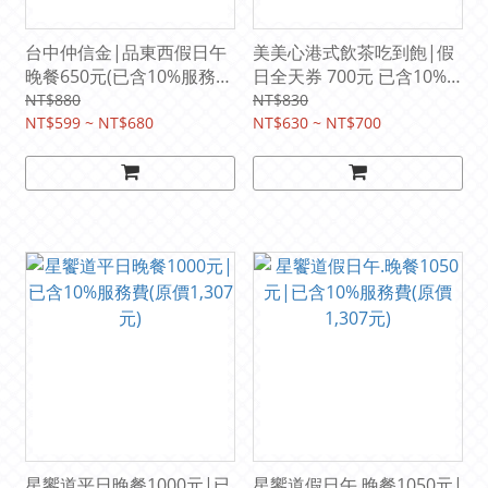
台中仲信金|品東西假日午
美美心港式飲茶吃到飽|假
晚餐650元(已含10%服務
日全天券 700元 已含10%
費)
服務費(原價830元)
NT$880
NT$830
NT$599 ~ NT$680
NT$630 ~ NT$700
星饗道平日晚餐1000元|已
星饗道假日午.晚餐1050元|