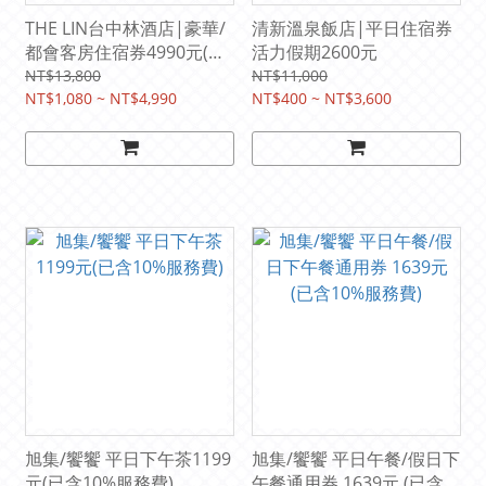
THE LIN台中林酒店|豪華/
清新溫泉飯店|平日住宿券
都會客房住宿券4990元(含
活力假期2600元
二客早餐)
NT$13,800
NT$11,000
NT$1,080 ~ NT$4,990
NT$400 ~ NT$3,600
旭集/饗饗 平日下午茶1199
旭集/饗饗 平日午餐/假日下
元(已含10%服務費)
午餐通用券 1639元 (已含