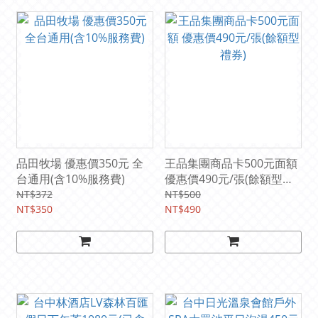
品田牧場 優惠價350元 全
王品集團商品卡500元面額
台通用(含10%服務費)
優惠價490元/張(餘額型禮
券)
NT$372
NT$500
NT$350
NT$490