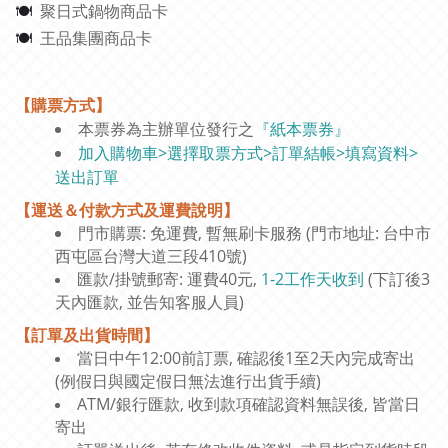
聚日式鍋物商品卡
🍽
王品集團商品卡
🍽
【購票方式】
本票券為主辦單位發行之
『紙本票券』
加入購物車>選擇取票方式>訂單結帳>填寫資料>
送出訂單
【運送＆付款方式及運費說明】
門市購票: 免運費, 暫無刷卡服務 (門市地址: 台中市
西屯區台灣大道三段410號)
匯款/掛號郵寄: 運費40元,
1-2工作天收到
(下訂後3
天內匯款, 並告知客服人員)
【訂單及出貨時間】
當日中午12:00前訂票, 確認後1至2天內完成寄出
(例假日與國定假日無法進行出貨手續)
ATM/銀行匯款, 收到款項確認資料無誤後, 皆當日
寄出