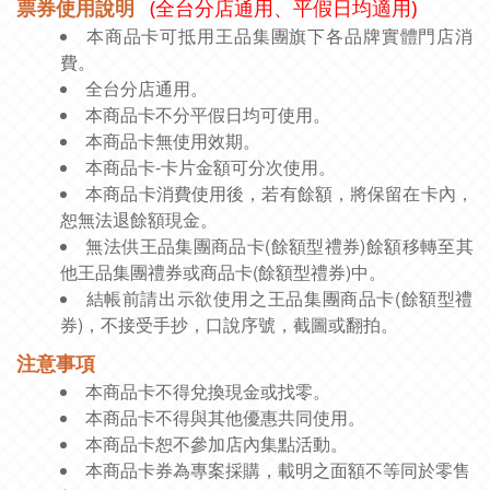
票券使用說明
(全台分店通用、平假日均適用)
本商品卡可抵用王品集團旗下各品牌實體門店消
費。
全台分店通用。
本商品卡不分平假日均可使用。
本商品卡無使用效期。
本商品卡-卡片金額可分次使用。
本商品卡消費使用後，若有餘額，將保留在卡內，
恕無法退餘額現金。
無法供王品集團商品卡(餘額型禮券)餘額移轉至其
他王品集團禮券或商品卡(餘額型禮券)中。
結帳前請出示欲使用之王品集團商品卡
(餘額型禮
券)，不接受手抄，口說序號，截圖或翻拍。
注意事項
不得兌換現金或找零。
本商品卡
不得與其他優惠共同使用。
本商品卡
本商品卡恕不參加店內集點活動。
券為專案採購，載明之面額不等同於零售
本商品卡