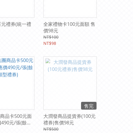
壹百元禮券(統一禮
全家禮物卡100元面額 售
價98元
NT$100
NT$98
售完
商品卡500元面
大潤發商品提貨券(100元
490元/張(餘額
禮券)售價98元
NT$500