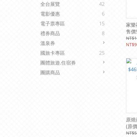
全台展覽
42
電影優惠
6
電子票專區
15
家樂
售價
禮券商品
8
NT$1
溫泉券
NT$9
國旅卡專區
25
團體旅遊.住宿券
團購商品
原燒
(原
全台
NT$5