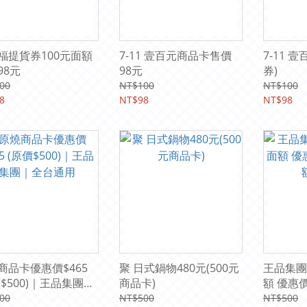
福提貨券100元面額
7-11 壹百元商品卡售價
7-11 
98元
98元
券)
00
NT$100
NT$100
8
NT$98
NT$98
商品卡優惠價$465
聚 日式鍋物480元(500元
王品集團
價$500)｜王品集團｜
商品卡)
額 優惠價
通用
型禮券)
00
NT$500
NT$500