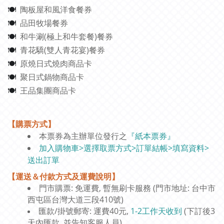
陶板屋和風洋食餐券
🍽
品田牧場餐券
🍽
和牛涮(極上和牛套餐)餐券
🍽
青花驕(雙人青花宴)餐券
🍽
原燒日式燒肉商品卡
🍽
聚日式鍋物商品卡
🍽
王品集團商品卡
🍽
【購票方式】
本票券為主辦單位發行之
『紙本票券』
加入購物車>選擇取票方式>訂單結帳>填寫資料>
送出訂單
【運送＆付款方式及運費說明】
門市購票: 免運費, 暫無刷卡服務 (門市地址: 台中市
西屯區台灣大道三段410號)
匯款/掛號郵寄: 運費40元,
1-2工作天收到
(下訂後3
天內匯款, 並告知客服人員)