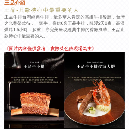
王品介紹
王
品
-
只
款
待
心
中
最
重
要
的
人
王品牛排台灣經典牛排，最多華人肯定的高級牛排餐廳，台灣
之光尊榮款待，一頭牛，僅供6客王品牛排，醃浸2天2夜，高溫
烘烤1.5小時，多重工序完美呈現經典牛排的香嫩風華。王品止
款待心中最重要的人。
《圖片內容僅供參考，實際菜色依現場為主》