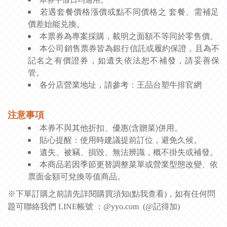
若遇套餐價格漲價或點不同價格之 套餐、需補足
價差始能兑換。
本票券為專案採購，載明之面額不等同於零售價。
本公司銷售票券皆為銀行信託或履約保證，且為不
記名之有價證券，如遺失依法恕不補發，請妥善保
管。
各分店營業地址，請參考：
王品台塑牛排官網
注意事項
本券不與其他折扣、優惠(含贈菜)併用。
貼心提醒：使用時建議提前訂位，避免久候。
遺失、被竊、損毀、無法辨識，概不掛失或補發。
本商品若因季節更替調整菜單或營業型態改變、依
票面金額可兌換等值商品。
※下單訂購之前請先詳閱購買須知(
點我查看
)，如有任何問
題可聯絡我們 LINE帳號 ：@yyo.com (@記得加)