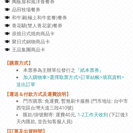
陶板屋和風洋食餐券
🍽
品田牧場餐券
🍽
和牛涮(極上和牛套餐)餐券
🍽
青花驕(雙人青花宴)餐券
🍽
原燒日式燒肉商品卡
🍽
聚日式鍋物商品卡
🍽
王品集團商品卡
🍽
【購票方式】
本票券為主辦單位發行之
『紙本票券』
加入購物車>選擇取票方式>訂單結帳>填寫資料>
送出訂單
【運送＆付款方式及運費說明】
門市購票: 免運費, 暫無刷卡服務 (門市地址: 台中市
西屯區台灣大道三段410號)
匯款/掛號郵寄: 運費40元,
1-2工作天收到
(下訂後3
天內匯款, 並告知客服人員)
【訂單及出貨時間】