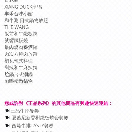
青花驕
XIANG DUCK享鴨
丰禾台味小館
和牛涮 日式鍋物放題
THE WANG
阪前和牛鐵板燒
就饗鐵板燒
最肉燒肉餐酒館
肉次方燒肉放題
初瓦韓式料理
嚮辣和牛麻辣鍋
尬鍋台式潮鍋
旬嚐精緻鍋物
您或許對《王品系列》的其他商品有興趣快速連結：
王品牛排餐券
🍽
夏慕尼新香榭鐵板燒套餐券
🍽
西堤牛排TASTY餐券
🍽