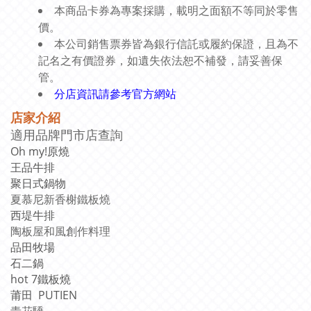
券為專案採購，載明之面額不等同於零售
本商品卡
價。
本公司銷售票券皆為銀行信託或履約保證，且為不
記名之有價證券，如遺失依法恕不補發，請妥善保
管。
分店資訊請參考官方網站
店家介紹
適用品牌門市店查詢
Oh my!原燒
王品牛排
聚日式鍋物
夏慕尼新香榭鐵板燒
西堤牛排
陶板屋和風創作料理
品田牧場
石二鍋
hot 7鐵板燒
莆田 PUTIEN